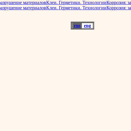
разрушение материалов
Клеи. Герметики. Технологии
Коррозия: з
разрушение материалов
Клеи. Герметики. Технологии
Коррозия: з
rus
eng