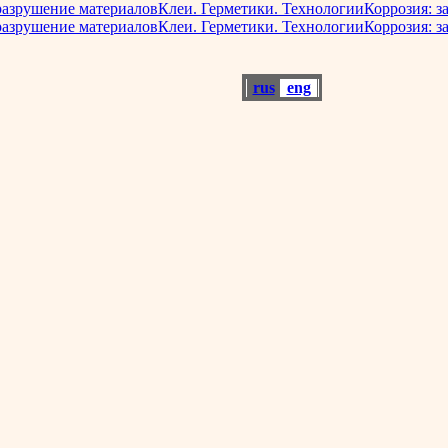
разрушение материалов
Клеи. Герметики. Технологии
Коррозия: з
разрушение материалов
Клеи. Герметики. Технологии
Коррозия: з
rus
eng