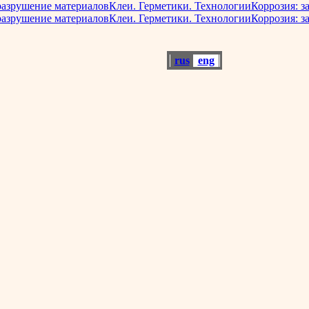
разрушение материалов
Клеи. Герметики. Технологии
Коррозия: з
разрушение материалов
Клеи. Герметики. Технологии
Коррозия: з
rus
eng