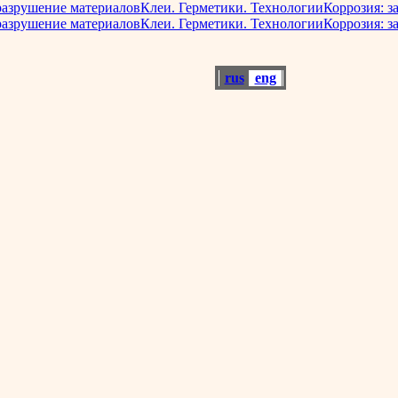
разрушение материалов
Клеи. Герметики. Технологии
Коррозия: з
разрушение материалов
Клеи. Герметики. Технологии
Коррозия: з
rus
eng