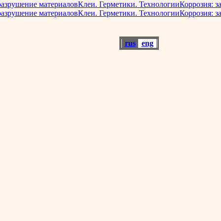
разрушение материалов
Клеи. Герметики. Технологии
Коррозия: з
разрушение материалов
Клеи. Герметики. Технологии
Коррозия: з
rus
eng