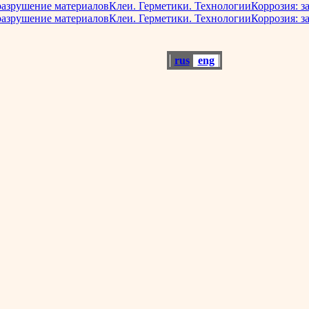
разрушение материалов
Клеи. Герметики. Технологии
Коррозия: з
разрушение материалов
Клеи. Герметики. Технологии
Коррозия: з
rus
eng