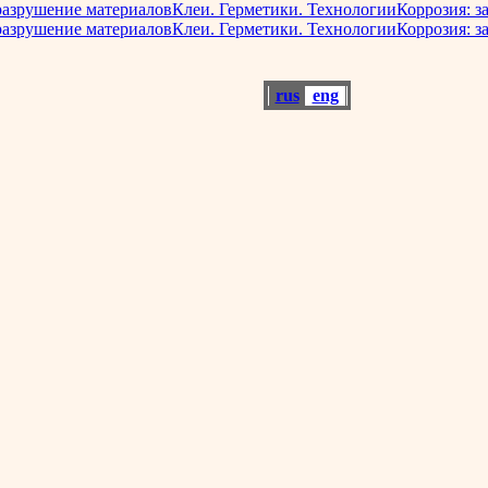
разрушение материалов
Клеи. Герметики. Технологии
Коррозия: з
разрушение материалов
Клеи. Герметики. Технологии
Коррозия: з
rus
eng