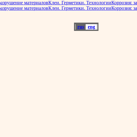
разрушение материалов
Клеи. Герметики. Технологии
Коррозия: з
разрушение материалов
Клеи. Герметики. Технологии
Коррозия: з
rus
eng